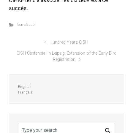
CIHRF tend à associer les dix œuvres à ce
succès.
Non classé
Hundred Years CISH
CISH Centennial in Leipzig: Extension of the Early Bird
Registration
English
Français